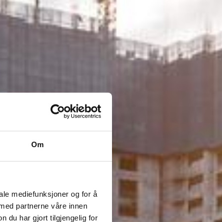
Om
iale mediefunksjoner og for å
 med partnerne våre innen
u har gjort tilgjengelig for