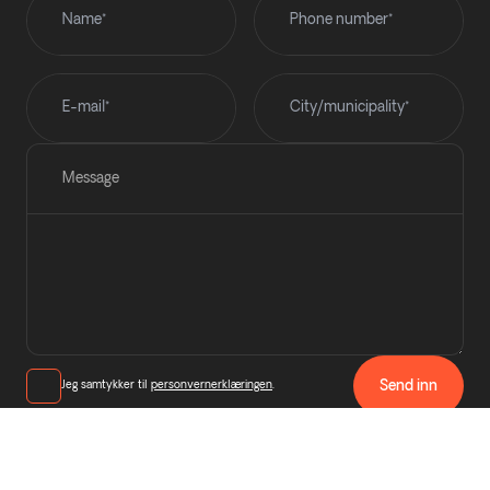
Message
Send inn
Jeg samtykker til
personvernerklæringen
.